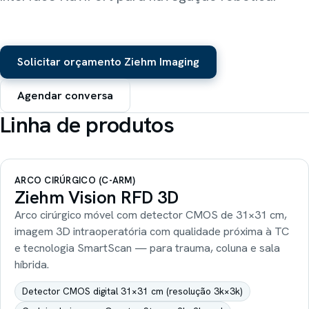
Sobre Nós
Refrigeração científica
Explorar
Prime Intelligence
Layout
Atas de Registro de Preços
Poltronas hospitalares
Solicitar orçamento
Ziehm Imaging
Mamute
Compartilhar este site
Lavanderia industrial
Agendar conversa
Obradec
Linha de produtos
Pisos hospitalares
VLAB / Vasculartech
Diagnóstico vascular
ARCO CIRÚRGICO (C-ARM)
Ziehm Vision RFD 3D
Ziehm Imaging
Arco cirúrgico
Arco cirúrgico móvel com detector CMOS de 31×31 cm,
imagem 3D intraoperatória com qualidade próxima à TC
e tecnologia SmartScan — para trauma, coluna e sala
híbrida.
Detector CMOS digital 31×31 cm (resolução 3k×3k)