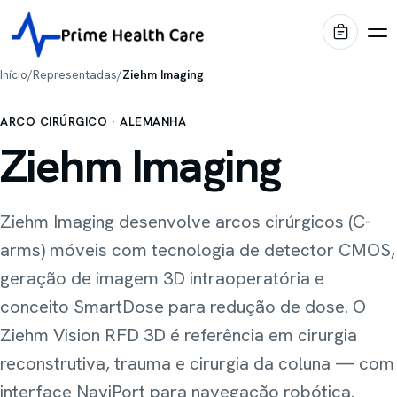
Início
/
Representadas
/
Ziehm Imaging
ARCO CIRÚRGICO
· ALEMANHA
Produtos
Ziehm Imaging
Diagnóstico por Imagem
Marcas
Ziehm Imaging desenvolve arcos cirúrgicos (C-
Centro Cirúrgico
Shimadzu
Portfólio
arms) móveis com tecnologia de detector CMOS,
Imagem médica
Internação & Home Care
geração de imagem 3D intraoperatória e
Stiegelmeyer
Blog
Conforto & Mobiliário
conceito SmartDose para redução de dose. O
Leitos hospitalares
Ziehm Vision RFD 3D é referência em cirurgia
Conservação & Infraestrutura
Oqtis
Prime Intelligence
Mesas cirúrgicas
reconstrutiva, trauma e cirurgia da coluna — com
Blue Health
Locação EaaS
interface NaviPort para navegação robótica.
Biotecno