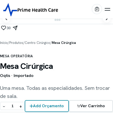
30
Produtos
Início
/
Produtos
/
Centro Cirúrgico
/
Mesa Cirúrgica
Diagnóstico por Imagem
Marcas
MESA OPERATÓRIA
Centro Cirúrgico
Mesa Cirúrgica
Shimadzu
Portfólio
Imagem médica
Internação & Home Care
Oqtis
· Importado
Stiegelmeyer
Blog
Conforto & Mobiliário
Leitos hospitalares
Uma mesa. Todas as especialidades. Sem trocar
Conservação & Infraestrutura
de sala.
Oqtis
Prime Intelligence
Mesas cirúrgicas
Blue Health
−
+
Add Orçamento
Ver Carrinho
Locação EaaS
Biotecno