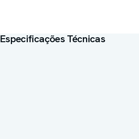
Especificações Técnicas
Modelo
Optimus Pro (Dorso Inteiro ou
Dorso Bipartido)
Fabricante
OQTIS Indústria de
Equipamentos Hospitalares
Ltda.
Registro ANVISA
82758090002