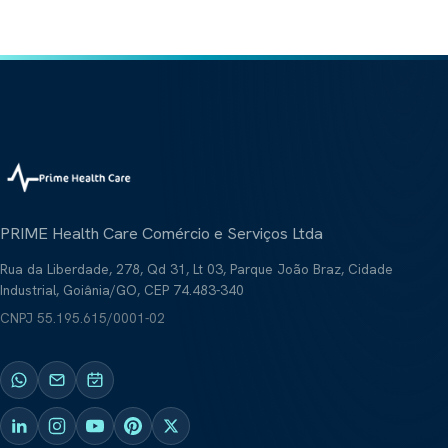
Sobre Nós
Refrigeração científica
Explorar
Prime Intelligence
Layout
Atas de Registro de Preços
Poltronas hospitalares
Mamute
Compartilhar este site
Lavanderia industrial
Obradec
Pisos hospitalares
VLAB / Vasculartech
PRIME Health Care Comércio e Serviços Ltda
Diagnóstico vascular
Rua da Liberdade, 278, Qd 31, Lt 03, Parque João Braz, Cidade
Ziehm Imaging
Industrial, Goiânia/GO, CEP 74.483-340
Arco cirúrgico
CNPJ
55.195.615/0001-02