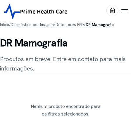
Início
/
Diagnóstico por Imagem
/
Detectores FPD
/
DR Mamografia
DR Mamografia
Produtos
Produtos em breve. Entre em contato para mais
Diagnóstico por Imagem
Marcas
informações.
Centro Cirúrgico
Shimadzu
Portfólio
Imagem médica
Internação & Home Care
Stiegelmeyer
Blog
Conforto & Mobiliário
Leitos hospitalares
Nenhum produto encontrado para
Conservação & Infraestrutura
Oqtis
os filtros selecionados.
Prime Intelligence
Mesas cirúrgicas
Blue Health
Locação EaaS
Biotecno