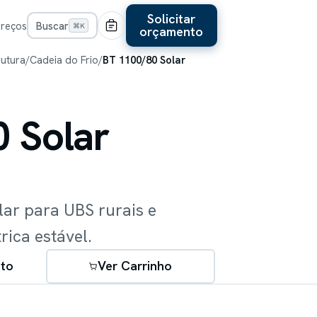
Solicitar
Preços
Buscar
⌘K
orçamento
rutura
/
Cadeia do Frio
/
BT 1100/80 Solar
 Solar
olar para UBS rurais e
ica estável.
to
Ver Carrinho