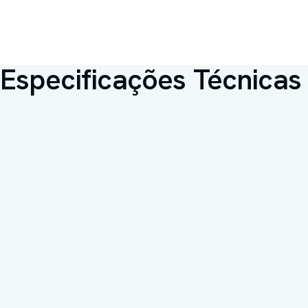
Especificações Técnicas
Capacidade interna
50 litros
Faixa de trabalho
2°C a 8°C
Organização interna
Porta dupla de vidro
antiembaçante
Registro ANVISA
80573310001