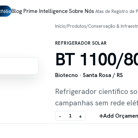
Blog
Prime Intelligence
Sobre Nós
tfólio
Atas de Registro de 
Início
/
Produtos
/
Conservação & Infraest
REFRIGERADOR SOLAR
BT 1100/80
Biotecno
· Santa Rosa / RS
Refrigerador científico s
campanhas sem rede elétr
Add Orçamen
−
+