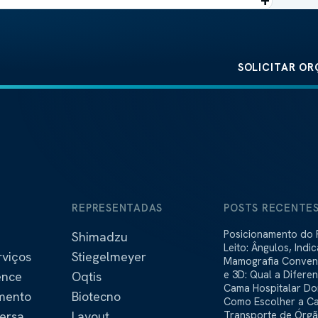
SOLICITAR O
S
REPRESENTADAS
POSTS RECENTE
Posicionamento do 
Shimadzu
Leito: Ângulos, Indi
rviços
Stiegelmeyer
Que a Evidência Mo
Mamografia Convenci
e 3D: Qual a Difere
ence
Oqtis
Cama Hospitalar Dom
amento
Biotecno
Como Escolher a C
ersa
Layout
para Home Care
Transporte de Órg