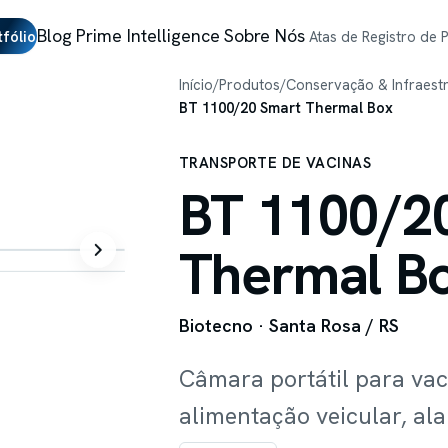
Blog
Prime Intelligence
Sobre Nós
tfólio
Atas de Registro de 
Início
/
Produtos
/
Conservação & Infraest
BT 1100/20 Smart Thermal Box
TRANSPORTE DE VACINAS
BT 1100/2
Thermal B
Biotecno
· Santa Rosa / RS
Câmara portátil para v
alimentação veicular, a