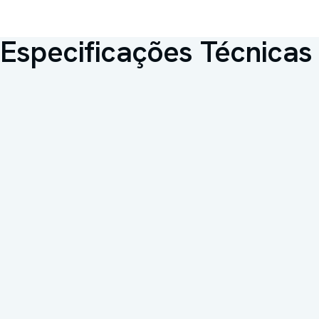
Especificações Técnicas
Capacidade interna
15 litros
Temperatura de
2°C a 8°C (ou 2°C a 6°C 
operação
hemocomponentes)
Registro ANVISA
80573310001