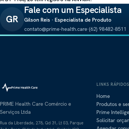
Fale com um Especialista
GR
Gilson Reis · Especialista de Produto
contato@prime-health.care
·
(62) 98482-8511
LINKS RÁPIDO
Home
PRIME Health Care Comércio e
Produtos e se
Serviços Ltda
Prime Intellig
Solicitar orç
Rua da Liberdade, 278, Qd 31, Lt 03, Parque
Agendar conv