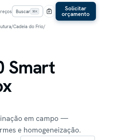
Solicitar
Preços
Buscar
⌘K
orçamento
rutura
/
Cadeia do Frio
/
0 Smart
ox
acinação em campo —
larmes e homogeneização.