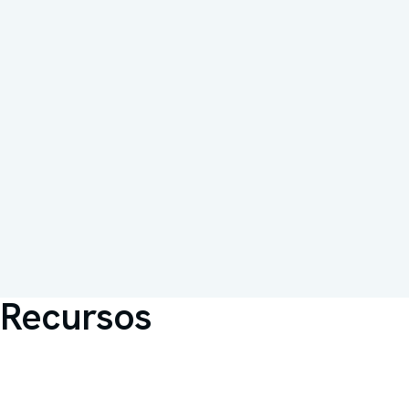
Alimentação
100–240V AC | 12VDC vei
Painel
LCD com teclas soft-touc
leitura de T atual, mínima
máxima
Alarmes
T baixa (< 2°C), T alta (> 8
de energia, bateria baixa
Mute
Silenciamento do buzzer p
minutos
Recursos