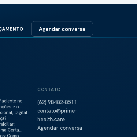
Agendar conversa
RÇAMENTO
S
CONTATO
Paciente no
(62) 98482-8511
cações e o
contato@prime-
stra
onal, Digital
nça?
health.care
iciliar:
Agendar conversa
ama Certa
ãos: Como