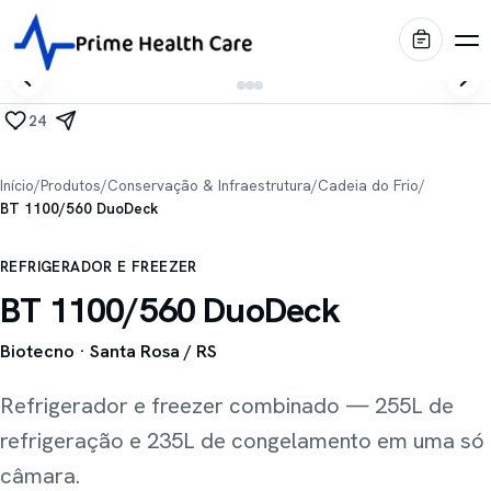
24
Produtos
Início
/
Produtos
/
Conservação & Infraestrutura
/
Cadeia do Frio
/
BT 1100/560 DuoDeck
Diagnóstico por Imagem
Marcas
REFRIGERADOR E FREEZER
Centro Cirúrgico
Shimadzu
BT 1100/560 DuoDeck
Portfólio
Imagem médica
Internação & Home Care
Biotecno
· Santa Rosa / RS
Stiegelmeyer
Blog
Conforto & Mobiliário
Leitos hospitalares
Refrigerador e freezer combinado — 255L de
Conservação & Infraestrutura
Oqtis
Prime Intelligence
refrigeração e 235L de congelamento em uma só
Mesas cirúrgicas
Blue Health
câmara.
Locação EaaS
Biotecno