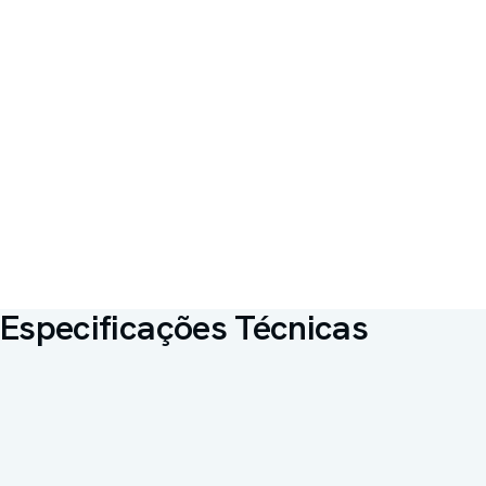
Especificações Técnicas
Capacidade interna
255 L de refrigeração + 235 L