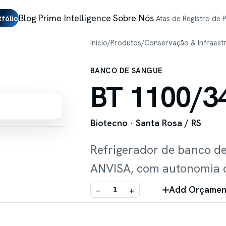
Blog
Prime Intelligence
Sobre Nós
tfólio
Atas de Registro de 
Início
/
Produtos
/
Conservação & Infraest
BANCO DE SANGUE
BT 1100/3
Biotecno
· Santa Rosa / RS
Refrigerador de banco d
ANVISA, com autonomia 
Add Orçamen
−
+