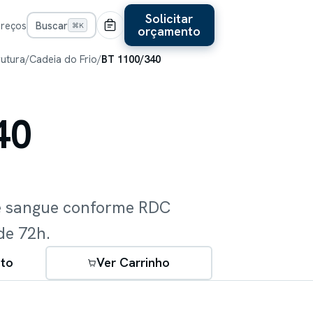
Solicitar
Preços
Buscar
⌘K
orçamento
rutura
/
Cadeia do Frio
/
BT 1100/340
40
e sangue conforme RDC
de 72h.
to
Ver Carrinho