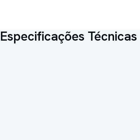
Especificações Técnicas
Capacidade interna
340 litros
Faixa de trabalho
2°C a 8°C
Organização interna
Prateleiras ou gavetas par
de hemocomponentes
Registro ANVISA
80573310001