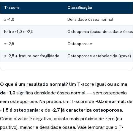
T-score
Classificação
≥ -1,0
Densidade óssea normal
Entre -1,0 e -2,5
Osteopenia (baixa densidade ósse
≤ -2,5
Osteoporose
≤ -2,5 + fratura por fragilidade
Osteoporose estabelecida (grave)
O que é um resultado normal?
Um T-score
igual ou acima
de -1,0
significa densidade óssea normal — sem osteopenia
nem osteoporose. Na prática: um T-score de
-0,5 é normal
; de
-1,5 é osteopenia
; e de
-2,7 já caracteriza osteoporose
.
Como o valor é negativo, quanto mais próximo de zero (ou
positivo), melhor a densidade óssea. Vale lembrar que o T-