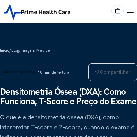
Produtos
Início
/
Blog
/
Imagem Médica
Diagnóstico por Imagem
Marcas
Compartilhar
10
min de leitura
IMAGEM MÉDICA
Centro Cirúrgico
Shimadzu
Portfólio
Imagem médica
Internação & Home Care
Densitometria Óssea (DXA): Como
Funciona, T-Score e Preço do Exame
Stiegelmeyer
Blog
Conforto & Mobiliário
Leitos hospitalares
Conservação & Infraestrutura
O que é a densitometria óssea (DXA), como
Oqtis
Prime Intelligence
Mesas cirúrgicas
interpretar T-score e Z-score, quando o exame é
Blue Health
Locação EaaS
Biotecno