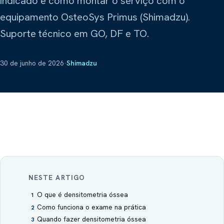
indicado e como montar o serviço com o
Sobre Nós
Refrigeração científica
Explorar
equipamento OsteoSys Primus (Shimadzu).
Prime Intelligence
Layout
Suporte técnico em GO, DF e TO.
Atas de Registro de Preços
Poltronas hospitalares
Mamute
Compartilhar este site
30 de junho de 2026
·
Shimadzu
Lavanderia industrial
Obradec
Pisos hospitalares
VLAB / Vasculartech
Diagnóstico vascular
Ziehm Imaging
Arco cirúrgico
NESTE ARTIGO
O que é densitometria óssea
1
Como funciona o exame na prática
2
Quando fazer densitometria óssea
3