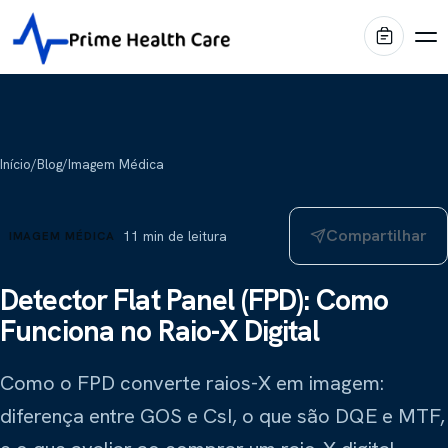
Produtos
Início
/
Blog
/
Imagem Médica
Diagnóstico por Imagem
Marcas
Compartilhar
11
min de leitura
IMAGEM MÉDICA
Centro Cirúrgico
Shimadzu
Portfólio
Imagem médica
Internação & Home Care
Detector Flat Panel (FPD): Como
Funciona no Raio-X Digital
Stiegelmeyer
Blog
Conforto & Mobiliário
Leitos hospitalares
Conservação & Infraestrutura
Como o FPD converte raios-X em imagem:
Oqtis
Prime Intelligence
Mesas cirúrgicas
diferença entre GOS e CsI, o que são DQE e MTF,
Blue Health
Locação EaaS
Biotecno