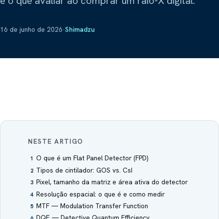
e o que avaliar ao comprar um raio-X digital.
Sobre Nós
Refrigeração científica
Explorar
Prime Intelligence
Layout
16 de junho de 2026
·
Shimadzu
Atas de Registro de Preços
Poltronas hospitalares
Mamute
Compartilhar este site
Lavanderia industrial
Obradec
Pisos hospitalares
VLAB / Vasculartech
Diagnóstico vascular
Ziehm Imaging
NESTE ARTIGO
Arco cirúrgico
O que é um Flat Panel Detector (FPD)
1
Tipos de cintilador: GOS vs. CsI
2
Pixel, tamanho da matriz e área ativa do detector
3
Resolução espacial: o que é e como medir
4
MTF — Modulation Transfer Function
5
DQE — Detective Quantum Efficiency
6