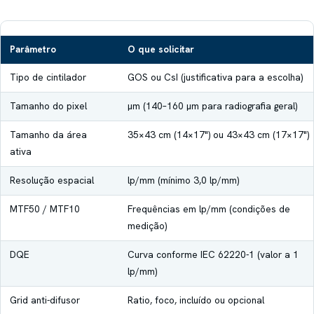
Parâmetro
O que solicitar
Tipo de cintilador
GOS ou CsI (justificativa para a escolha)
Tamanho do pixel
µm (140–160 µm para radiografia geral)
Tamanho da área
35×43 cm (14×17") ou 43×43 cm (17×17")
ativa
Resolução espacial
lp/mm (mínimo 3,0 lp/mm)
MTF50 / MTF10
Frequências em lp/mm (condições de
medição)
DQE
Curva conforme IEC 62220-1 (valor a 1
lp/mm)
Grid anti-difusor
Ratio, foco, incluído ou opcional