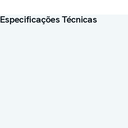
Especificações Técnicas
Tecnologia
a-Si TFT (amorphous silicon)
Cintilador
CsI estruturado (SA) / Gadox
Gd₂O₂S:Tb (SB)
Pixel pitch
140 µm
Resolução espacial
3,5 lp/mm
Profundidade de bit
16 bits