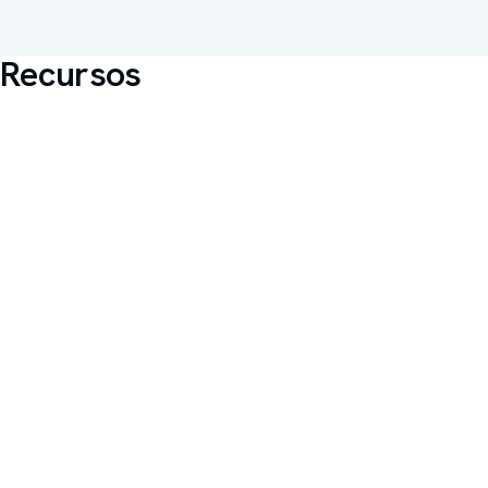
Faixa de tensão
40–150 kVp
Recursos