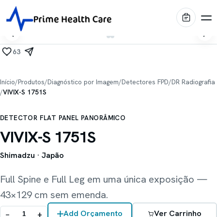
63
Produtos
Início
/
Produtos
/
Diagnóstico por Imagem
/
Detectores FPD
/
DR Radiografia
/
VIVIX-S 1751S
Diagnóstico por Imagem
Marcas
DETECTOR FLAT PANEL PANORÂMICO
Centro Cirúrgico
Shimadzu
VIVIX-S 1751S
Portfólio
Imagem médica
Internação & Home Care
Shimadzu
· Japão
Stiegelmeyer
Blog
Conforto & Mobiliário
Leitos hospitalares
Full Spine e Full Leg em uma única exposição —
Conservação & Infraestrutura
Oqtis
Prime Intelligence
43×129 cm sem emenda.
Mesas cirúrgicas
Blue Health
Locação EaaS
−
+
Add Orçamento
Ver Carrinho
Biotecno