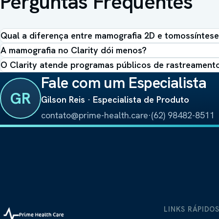
Perguntas Frequentes
Qual a diferença entre mamografia 2D e tomossíntes
A mamografia no Clarity dói menos?
O Clarity atende programas públicos de rastreament
Fale com um Especialista
GR
Gilson Reis · Especialista de Produto
contato@prime-health.care
·
(62) 98482-8511
LINKS RÁPIDO