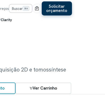
Solicitar
Preços
Buscar
⌘K
orçamento
/
Clarity
quisição 2D e tomossíntese
to
Ver Carrinho