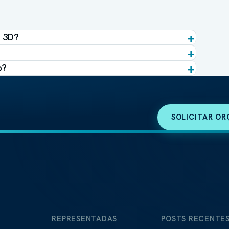
e 3D?
o?
SOLICITAR O
S
REPRESENTADAS
POSTS RECENTE