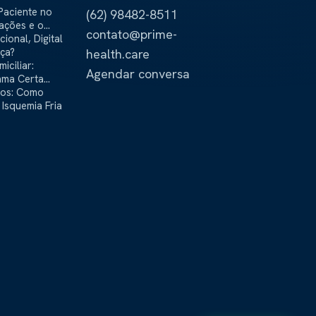
Paciente no
(62) 98482-8511
cações e o
contato@prime-
stra
onal, Digital
nça?
health.care
iciliar:
Agendar conversa
ama Certa
ãos: Como
Isquemia Fria