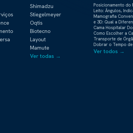
Posicionamento do 
Shimadzu
Leito: Ângulos, Indi
rviços
Stiegelmeyer
Que a Evidência Mo
Mamografia Convenci
e 3D: Qual a Difere
ence
Oqtis
Cama Hospitalar Dom
amento
Biotecno
Como Escolher a C
ersa
Layout
para Home Care
Transporte de Órg
Dobrar o Tempo de 
Mamute
Ver todos →
Ver todas →