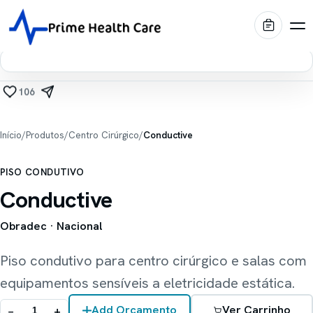
106
Produtos
Início
/
Produtos
/
Centro Cirúrgico
/
Conductive
Diagnóstico por Imagem
Marcas
PISO CONDUTIVO
Centro Cirúrgico
Shimadzu
Portfólio
Conductive
Imagem médica
Internação & Home Care
Obradec
· Nacional
Stiegelmeyer
Blog
Conforto & Mobiliário
Leitos hospitalares
Piso condutivo para centro cirúrgico e salas com
Conservação & Infraestrutura
Oqtis
Prime Intelligence
equipamentos sensíveis a eletricidade estática.
Mesas cirúrgicas
Blue Health
Locação EaaS
Biotecno
−
+
Add Orçamento
Ver Carrinho