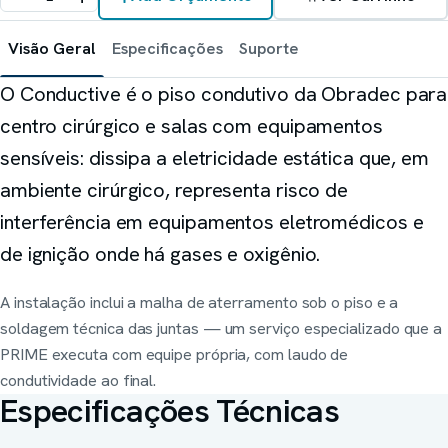
Sobre Nós
Refrigeração científica
Explorar
Prime Intelligence
Visão Geral
Especificações
Suporte
Layout
Atas de Registro de Preços
Poltronas hospitalares
O Conductive é o piso condutivo da Obradec para
Mamute
centro cirúrgico e salas com equipamentos
Compartilhar este site
Lavanderia industrial
sensíveis: dissipa a eletricidade estática que, em
Obradec
ambiente cirúrgico, representa risco de
Pisos hospitalares
interferência em equipamentos eletromédicos e
VLAB / Vasculartech
Diagnóstico vascular
de ignição onde há gases e oxigênio.
Ziehm Imaging
A instalação inclui a malha de aterramento sob o piso e a
Arco cirúrgico
soldagem técnica das juntas — um serviço especializado que a
PRIME executa com equipe própria, com laudo de
condutividade ao final.
Especificações Técnicas