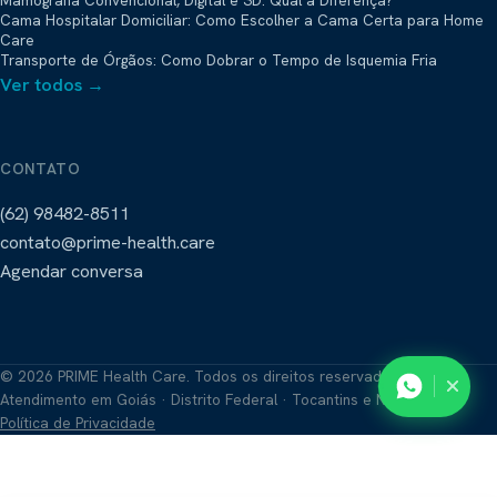
Mamografia Convencional, Digital e 3D: Qual a Diferença?
Cama Hospitalar Domiciliar: Como Escolher a Cama Certa para Home
Care
Transporte de Órgãos: Como Dobrar o Tempo de Isquemia Fria
Ver todos →
CONTATO
(62) 98482-8511
contato@prime-health.care
Agendar conversa
©
2026
PRIME Health Care. Todos os direitos reservados.
Atendimento em
Goiás · Distrito Federal · Tocantins
e Nordeste
Política de Privacidade