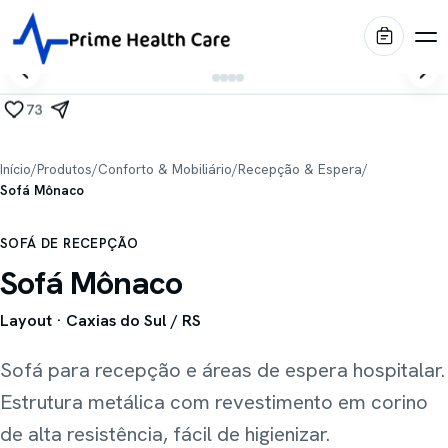
73
Produtos
Início
/
Produtos
/
Conforto & Mobiliário
/
Recepção & Espera
/
Sofá Mônaco
Diagnóstico por Imagem
Marcas
SOFÁ DE RECEPÇÃO
Centro Cirúrgico
Shimadzu
Sofá Mônaco
Portfólio
Imagem médica
Internação & Home Care
Layout
· Caxias do Sul / RS
Stiegelmeyer
Blog
Conforto & Mobiliário
Leitos hospitalares
Sofá para recepção e áreas de espera hospitalar.
Conservação & Infraestrutura
Oqtis
Prime Intelligence
Estrutura metálica com revestimento em corino
Mesas cirúrgicas
Blue Health
de alta resistência, fácil de higienizar.
Locação EaaS
Biotecno