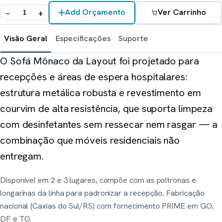
Sobre Nós
Refrigeração científica
−
+
Add Orçamento
Ver Carrinho
Explorar
Prime Intelligence
Layout
Atas de Registro de Preços
Poltronas hospitalares
Visão Geral
Especificações
Suporte
Mamute
O Sofá Mônaco da Layout foi projetado para
Compartilhar este site
Lavanderia industrial
recepções e áreas de espera hospitalares:
Obradec
estrutura metálica robusta e revestimento em
Pisos hospitalares
courvim de alta resistência, que suporta limpeza
VLAB / Vasculartech
Diagnóstico vascular
com desinfetantes sem ressecar nem rasgar — a
combinação que móveis residenciais não
Ziehm Imaging
Arco cirúrgico
entregam.
Disponível em 2 e 3 lugares, compõe com as poltronas e
longarinas da linha para padronizar a recepção. Fabricação
nacional (Caxias do Sul/RS) com fornecimento PRIME em GO,
DF e TO.