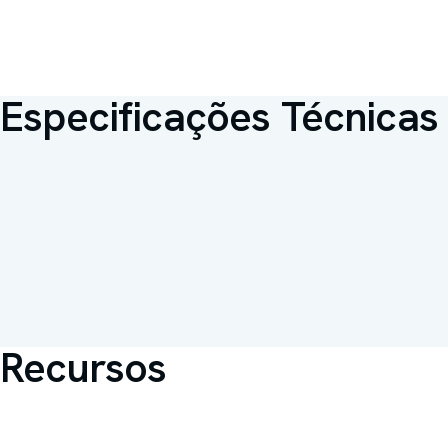
Especificações Técnicas
Braços
Modulares removíveis sem
ferramentas
Indicação
Recuperação pós-operatór
Recursos