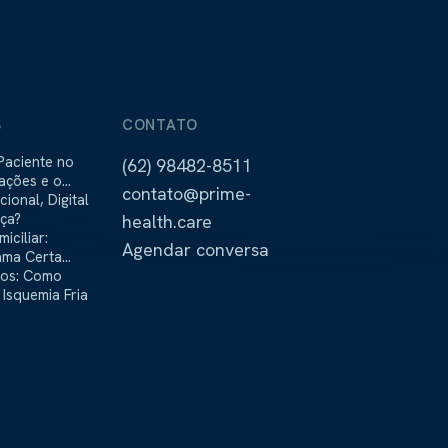
S
CONTATO
Paciente no
(62) 98482-8511
cações e o
contato@prime-
stra
onal, Digital
nça?
health.care
iciliar:
Agendar conversa
ama Certa
ãos: Como
Isquemia Fria