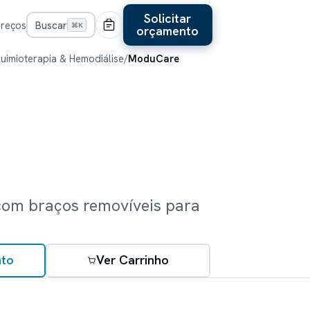
Solicitar
Preços
Buscar
⌘K
orçamento
uimioterapia & Hemodiálise
/
ModuCare
com braços removíveis para
to
Ver Carrinho