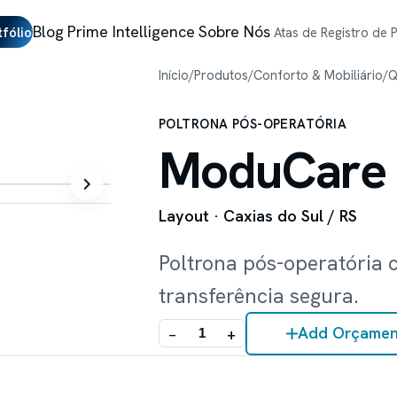
Blog
Prime Intelligence
Sobre Nós
tfólio
Atas de Registro de 
Início
/
Produtos
/
Conforto & Mobiliário
/
Q
POLTRONA PÓS-OPERATÓRIA
ModuCare
Layout
· Caxias do Sul / RS
Poltrona pós-operatória 
transferência segura.
Add Orçamen
−
+