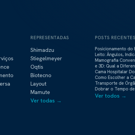
S
REPRESENTADAS
POSTS RECENTE
Posicionamento do 
Shimadzu
Leito: Ângulos, Indi
rviços
Stiegelmeyer
Que a Evidência Mo
Mamografia Convenci
e 3D: Qual a Difere
ence
Oqtis
Cama Hospitalar Dom
amento
Biotecno
Como Escolher a C
ersa
Layout
para Home Care
Transporte de Órg
Dobrar o Tempo de 
Mamute
Ver todos →
Ver todas →