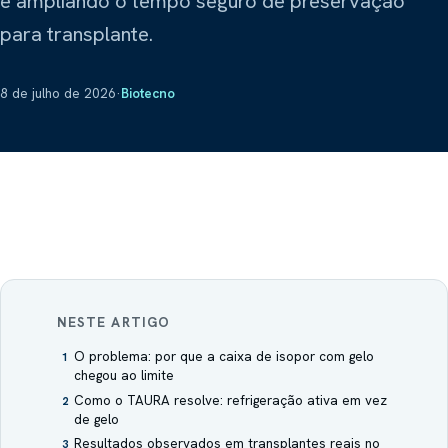
e ampliando o tempo seguro de preservação
Sobre Nós
Refrigeração científica
Explorar
para transplante.
Prime Intelligence
Layout
Atas de Registro de Preços
Poltronas hospitalares
8 de julho de 2026
·
Biotecno
Mamute
Compartilhar este site
Lavanderia industrial
Obradec
Pisos hospitalares
VLAB / Vasculartech
Diagnóstico vascular
Ziehm Imaging
Arco cirúrgico
NESTE ARTIGO
O problema: por que a caixa de isopor com gelo
1
chegou ao limite
Como o TAURA resolve: refrigeração ativa em vez
2
de gelo
Resultados observados em transplantes reais no
3