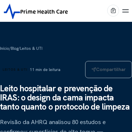
Produtos
Início
/
Blog
/
Leitos & UTI
Diagnóstico por Imagem
Marcas
Compartilhar
11
min de leitura
LEITOS & UTI
Centro Cirúrgico
Shimadzu
Portfólio
Imagem médica
Internação & Home Care
Leito hospitalar e prevenção de
IRAS: o design da cama impacta
Stiegelmeyer
Blog
Conforto & Mobiliário
Leitos hospitalares
tanto quanto o protocolo de limpeza
Conservação & Infraestrutura
Oqtis
Prime Intelligence
Mesas cirúrgicas
Revisão da AHRQ analisou 80 estudos e
Blue Health
Locação EaaS
Biotecno
confirmou: superfícies de alto toque —