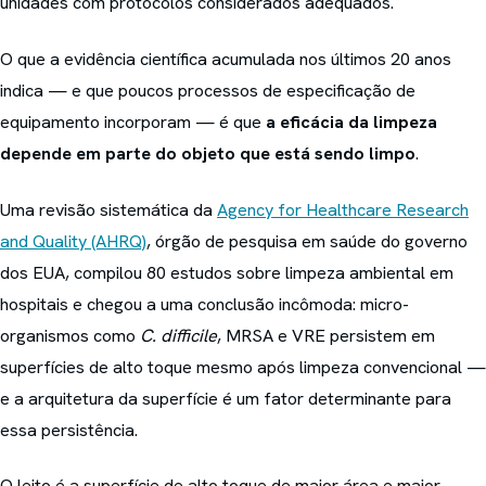
unidades com protocolos considerados adequados.
O que a evidência científica acumulada nos últimos 20 anos
indica — e que poucos processos de especificação de
equipamento incorporam — é que
a eficácia da limpeza
depende em parte do objeto que está sendo limpo
.
Uma revisão sistemática da
Agency for Healthcare Research
and Quality (AHRQ)
, órgão de pesquisa em saúde do governo
dos EUA, compilou 80 estudos sobre limpeza ambiental em
hospitais e chegou a uma conclusão incômoda: micro-
organismos como
C. difficile
, MRSA e VRE persistem em
superfícies de alto toque mesmo após limpeza convencional —
e a arquitetura da superfície é um fator determinante para
essa persistência.
O leito é a superfície de alto toque de maior área e maior