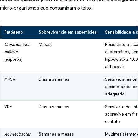
micro-organismos que contaminam o leito:
Patógeno
Sobrevivência em superfícies
Sensibilidade a 
Clostridioides
Meses
Resistente a álco
difficile
quaternários; sen
(esporos)
hipoclorito ≥ 1.
autoclave
MRSA
Dias a semanas
Sensível a maior
desinfetantes e
adequado
VRE
Dias a semanas
Sensível a desin
sobrevive em fr
contato
Acinetobacter
Semanas a meses
Multirresistente;