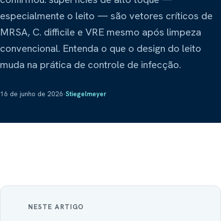
Sobre Nós
Refrigeração científica
Explorar
especialmente o leito — são vetores críticos de
Prime Intelligence
Layout
MRSA, C. difficile e VRE mesmo após limpeza
Atas de Registro de Preços
Poltronas hospitalares
convencional. Entenda o que o design do leito
Mamute
Compartilhar este site
muda na prática de controle de infecção.
Lavanderia industrial
Obradec
Pisos hospitalares
16 de junho de 2026
·
Stiegelmeyer
VLAB / Vasculartech
Diagnóstico vascular
Ziehm Imaging
Arco cirúrgico
NESTE ARTIGO